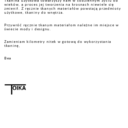
Tkanina użytkowa towarzyszy nam w codziennym życiu od
wieków, a proces jej tworzenia na krosnach niewiele się
zmienił. Z ręcznie tkanych materiałów powstają przedmioty
użytkowe, tkaniny do wnętrza.
Przywróć ręcznie tkanym materiałom należne im miejsce w
świecie mody i designu.
Zamieniam kilometry nitek w gotową do wykorzystania
tkaninę,
Bea