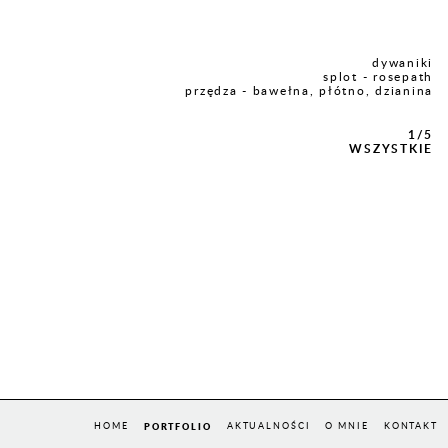
dywaniki
splot - rosepath
przędza - bawełna, płótno, dzianina
1/5
WSZYSTKIE
HOME
PORTFOLIO
AKTUALNOŚCI
O MNIE
KONTAKT